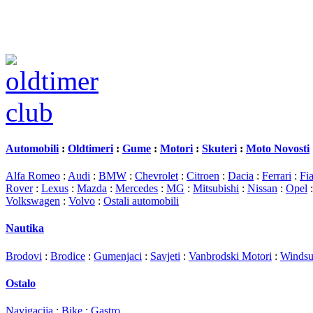
Automobili
:
Oldtimeri
:
Gume
:
Motori
:
Skuteri
:
Moto Novosti
Alfa Romeo
:
Audi
:
BMW
:
Chevrolet
:
Citroen
:
Dacia
:
Ferrari
:
Fia
Rover
:
Lexus
:
Mazda
:
Mercedes
:
MG
:
Mitsubishi
:
Nissan
:
Opel
Volkswagen
:
Volvo
:
Ostali automobili
Nautika
Brodovi
:
Brodice
:
Gumenjaci
:
Savjeti
:
Vanbrodski Motori
:
Windsu
Ostalo
Navigacija
:
Bike
:
Gastro