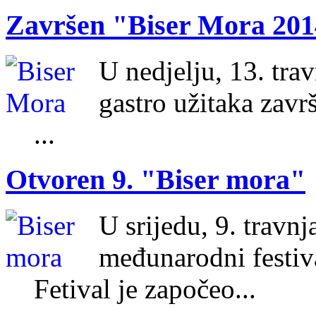
Završen "Biser Mora 201
U nedjelju, 13. tra
gastro užitaka zav
...
Otvoren 9. "Biser mora"
U srijedu, 9. travnj
međunarodni festiv
Fetival je započeo...