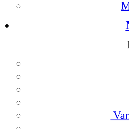
M
Van