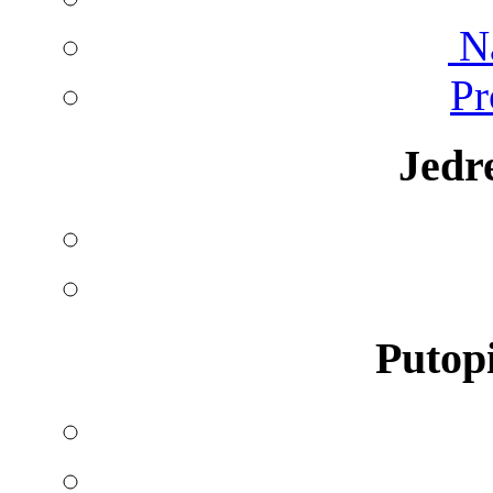
Na
Pr
Jedr
Putopi