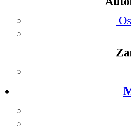
Autom
Ost
Za
M