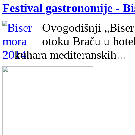
Festival gastronomije - B
Ovogodišnji „Biser 
otoku Braču u hotel
kuhara mediteranskih...