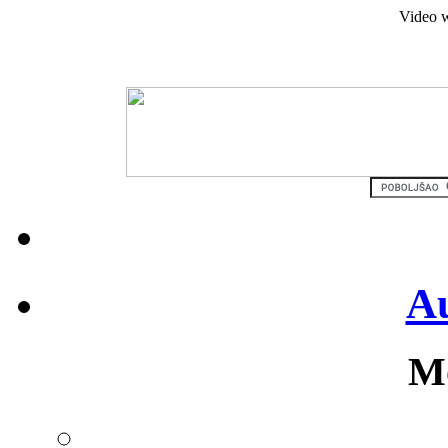
Video w
Au
Mo