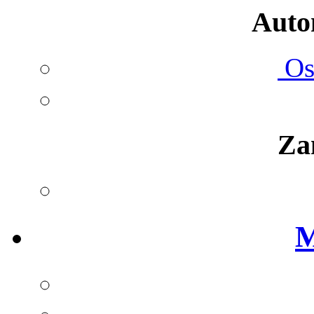
Autom
Ost
Za
M