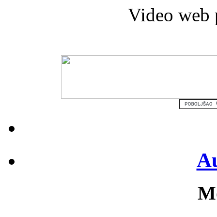
Video web 
Au
Mo