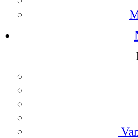
M
Van