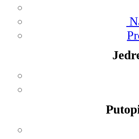
Na
Pr
Jedr
Putopi