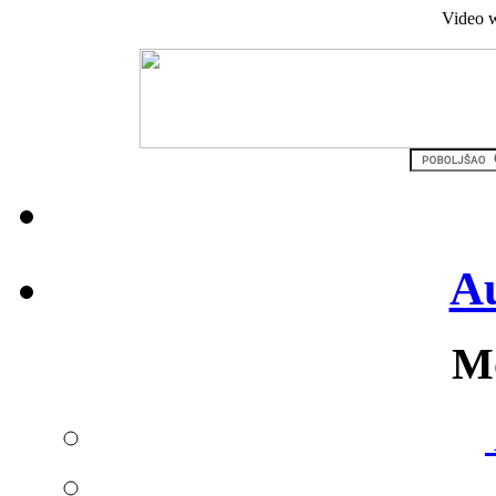
Video w
Au
Mo