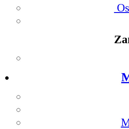
Ost
Za
M
M