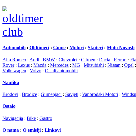
Automobili
:
Oldtimeri
:
Gume
:
Motori
:
Skuteri
:
Moto Novosti
Alfa Romeo
:
Audi
:
BMW
:
Chevrolet
:
Citroen
:
Dacia
:
Ferrari
:
Fia
Rover
:
Lexus
:
Mazda
:
Mercedes
:
MG
:
Mitsubishi
:
Nissan
:
Opel
Volkswagen
:
Volvo
:
Ostali automobili
Nautika
Brodovi
:
Brodice
:
Gumenjaci
:
Savjeti
:
Vanbrodski Motori
:
Windsu
Ostalo
Navigacija
:
Bike
:
Gastro
O nama
:
O emisiji
:
Linkovi