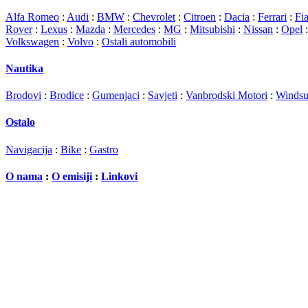
Alfa Romeo
:
Audi
:
BMW
:
Chevrolet
:
Citroen
:
Dacia
:
Ferrari
:
Fia
Rover
:
Lexus
:
Mazda
:
Mercedes
:
MG
:
Mitsubishi
:
Nissan
:
Opel
Volkswagen
:
Volvo
:
Ostali automobili
Nautika
Brodovi
:
Brodice
:
Gumenjaci
:
Savjeti
:
Vanbrodski Motori
:
Windsu
Ostalo
Navigacija
:
Bike
:
Gastro
O nama
:
O emisiji
:
Linkovi