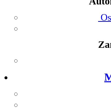
Autom
Ost
Za
M