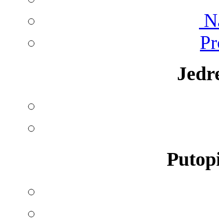
Na
Pr
Jedr
Putopi