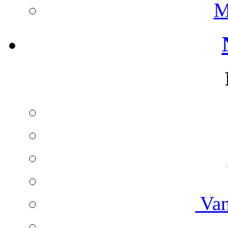
M
Van