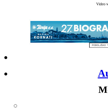
Video w
Au
Mo