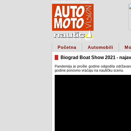
Video web portal TV emisije
Početna
Automobili
Mo
Biograd Boat Show 2021 - naja
Pandemija je prošle godine odgodila održavanje
godine ponovno vraćaju na nautičku scenu.