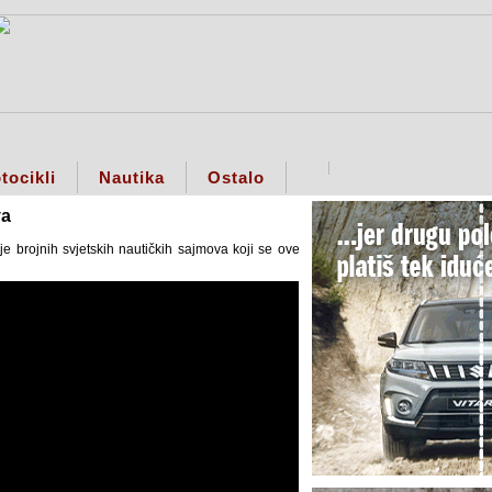
tocikli
Nautika
Ostalo
va
 brojnih svjetskih nautičkih sajmova koji se ove