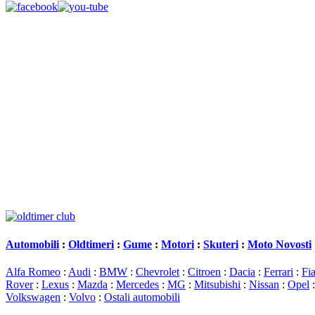
Automobili
:
Oldtimeri
:
Gume
:
Motori
:
Skuteri
:
Moto Novosti
Alfa Romeo
:
Audi
:
BMW
:
Chevrolet
:
Citroen
:
Dacia
:
Ferrari
:
Fia
Rover
:
Lexus
:
Mazda
:
Mercedes
:
MG
:
Mitsubishi
:
Nissan
:
Opel
Volkswagen
:
Volvo
:
Ostali automobili