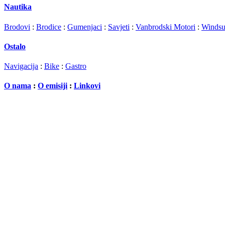
Nautika
Brodovi
:
Brodice
:
Gumenjaci
:
Savjeti
:
Vanbrodski Motori
:
Windsu
Ostalo
Navigacija
:
Bike
:
Gastro
O nama
:
O emisiji
:
Linkovi