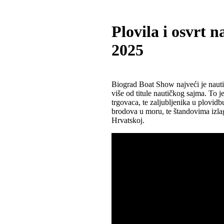
Plovila i osvrt 
2025
Biograd Boat Show najveći je nauti
više od titule nautičkog sajma. To j
trgovaca, te zaljubljenika u plovidb
brodova u moru, te štandovima izla
Hrvatskoj.