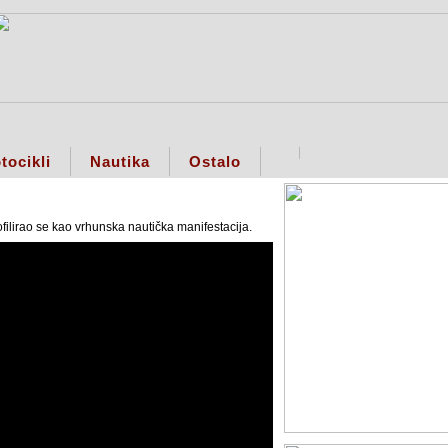
tocikli
Nautika
Ostalo
ilirao se kao vrhunska nautička manifestacija.