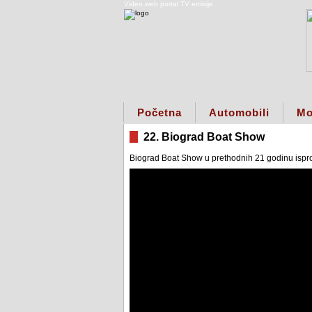
Video web portal TV emisije
Početna
Automobili
Mo
22. Biograd Boat Show
Biograd Boat Show u prethodnih 21 godinu isprof