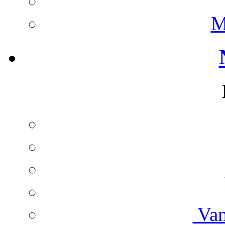
M
Van