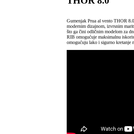
THOR 8.0
Gumenjak Prua al vento THOR 8.0 is
modernim dizajnom, izvrsnim marit
što ga čini odličnim modelom za dnev
RIB omogućuje maksimalnu iskoristi
omogućuju lako i sigurno kretanje n