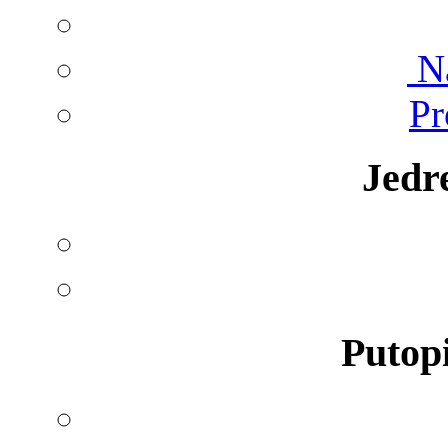
Na
Pr
Jedr
Putopi