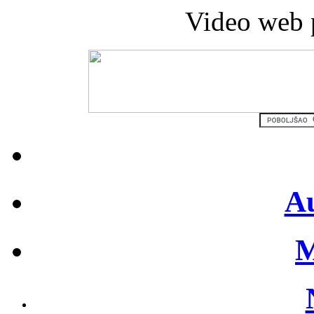
Video web 
Au
M