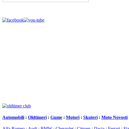
Automobili
:
Oldtimeri
:
Gume
:
Motori
:
Skuteri
:
Moto Novosti
Alfa Romeo
:
Audi
:
BMW
:
Chevrolet
:
Citroen
:
Dacia
:
Ferrari
:
Fia