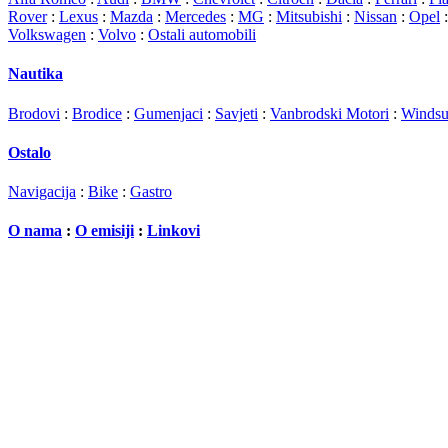
Rover
:
Lexus
:
Mazda
:
Mercedes
:
MG
:
Mitsubishi
:
Nissan
:
Opel
Volkswagen
:
Volvo
:
Ostali automobili
Nautika
Brodovi
:
Brodice
:
Gumenjaci
:
Savjeti
:
Vanbrodski Motori
:
Windsu
Ostalo
Navigacija
:
Bike
:
Gastro
O nama
:
O emisiji
:
Linkovi