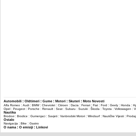
:
:
:
:
:
Automobili
Oldtimeri
Gume
Motori
Skuteri
Moto Novosti
:
:
:
:
:
:
:
:
:
:
:
Alfa Romeo
Audi
BMW
Chevrolet
Citroen
Dacia
Ferrari
Fiat
Ford
Geely
Honda
H
:
:
:
:
:
:
:
:
:
:
Opel
Peugeot
Porsche
Renault
Seat
Subaru
Suzuki
Škoda
Toyota
Volkswagen
V
Nautika
:
:
:
:
:
:
:
Brodovi
Brodice
Gumenjaci
Savjeti
Vanbrodski Motori
Windsurf
Nautičke Vijesti
Prodaj
Ostalo
:
:
Navigacija
Bike
Gastro
:
:
O nama
O emisiji
Linkovi