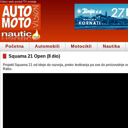
Video web portal TV emisije
Početna
Automobili
Motocikli
Nautika
Squama 21 Open (II dio)
Projekt Squama 21 od ideje do razvoja, preko testiranja pa sve do proizvodnje o
Rabu.