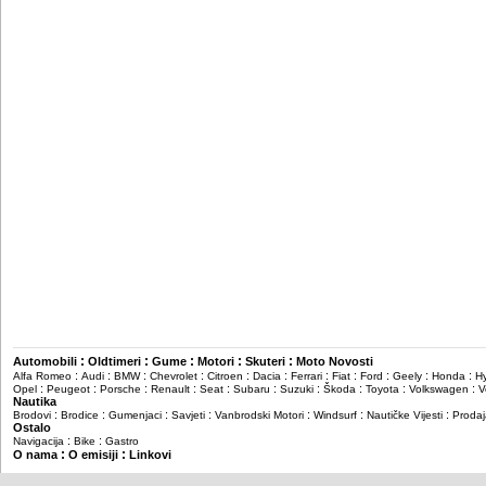
:
:
:
:
:
Automobili
Oldtimeri
Gume
Motori
Skuteri
Moto Novosti
:
:
:
:
:
:
:
:
:
:
:
Alfa Romeo
Audi
BMW
Chevrolet
Citroen
Dacia
Ferrari
Fiat
Ford
Geely
Honda
H
:
:
:
:
:
:
:
:
:
:
Opel
Peugeot
Porsche
Renault
Seat
Subaru
Suzuki
Škoda
Toyota
Volkswagen
V
Nautika
:
:
:
:
:
:
:
Brodovi
Brodice
Gumenjaci
Savjeti
Vanbrodski Motori
Windsurf
Nautičke Vijesti
Prodaj
Ostalo
:
:
Navigacija
Bike
Gastro
:
:
O nama
O emisiji
Linkovi