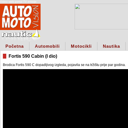
Video web portal TV emisije
Početna
Automobili
Motocikli
Nautika
Fortis 590 Cabin (I dio)
Brodica Fortis 590 C dopadljivog izgleda, pojavila se na tržištu prije par godina.