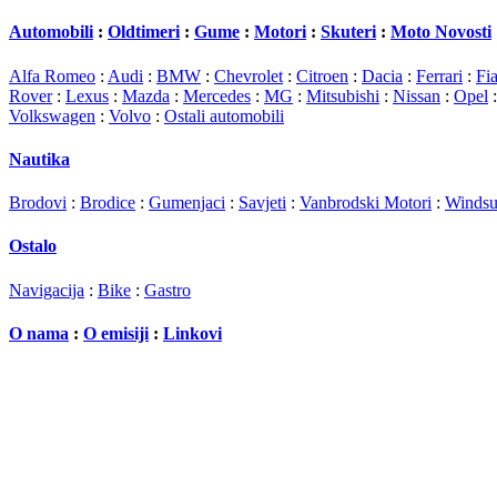
Automobili
:
Oldtimeri
:
Gume
:
Motori
:
Skuteri
:
Moto Novosti
Alfa Romeo
:
Audi
:
BMW
:
Chevrolet
:
Citroen
:
Dacia
:
Ferrari
:
Fia
Rover
:
Lexus
:
Mazda
:
Mercedes
:
MG
:
Mitsubishi
:
Nissan
:
Opel
Volkswagen
:
Volvo
:
Ostali automobili
Nautika
Brodovi
:
Brodice
:
Gumenjaci
:
Savjeti
:
Vanbrodski Motori
:
Windsu
Ostalo
Navigacija
:
Bike
:
Gastro
O nama
:
O emisiji
:
Linkovi