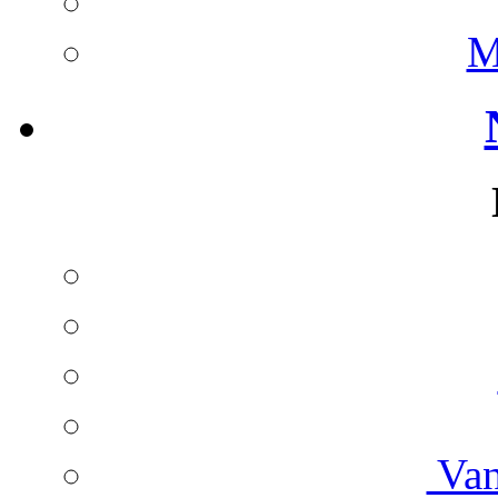
M
Van