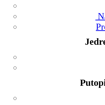
Na
Pr
Jedr
Putopi