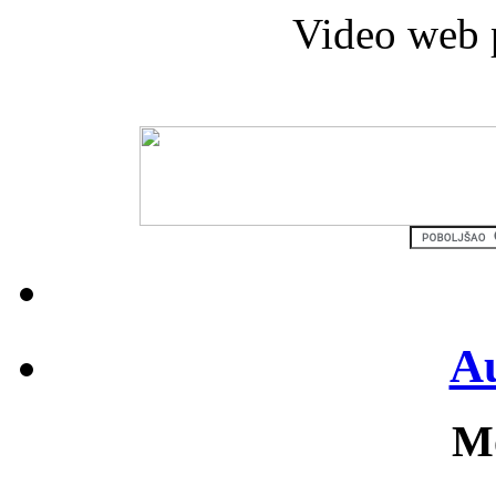
Video web 
Au
Mo