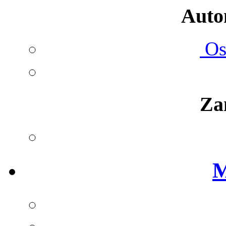
Autom
Ost
Za
M