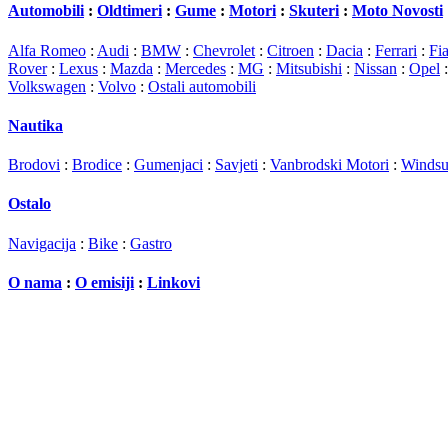
Automobili
:
Oldtimeri
:
Gume
:
Motori
:
Skuteri
:
Moto Novosti
Alfa Romeo
:
Audi
:
BMW
:
Chevrolet
:
Citroen
:
Dacia
:
Ferrari
:
Fia
Rover
:
Lexus
:
Mazda
:
Mercedes
:
MG
:
Mitsubishi
:
Nissan
:
Opel
Volkswagen
:
Volvo
:
Ostali automobili
Nautika
Brodovi
:
Brodice
:
Gumenjaci
:
Savjeti
:
Vanbrodski Motori
:
Windsu
Ostalo
Navigacija
:
Bike
:
Gastro
O nama
:
O emisiji
:
Linkovi