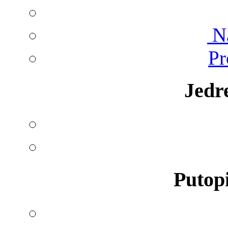
Na
Pr
Jedr
Putopi