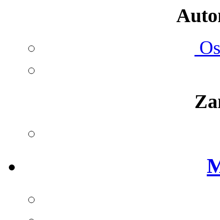
Autom
Ost
Za
M