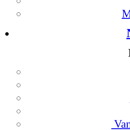
M
Van