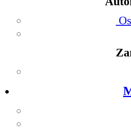
Autom
Ost
Za
M