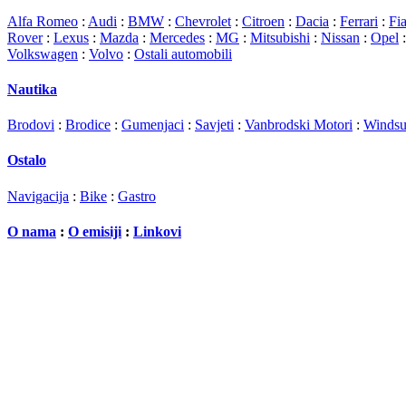
Alfa Romeo
:
Audi
:
BMW
:
Chevrolet
:
Citroen
:
Dacia
:
Ferrari
:
Fia
Rover
:
Lexus
:
Mazda
:
Mercedes
:
MG
:
Mitsubishi
:
Nissan
:
Opel
Volkswagen
:
Volvo
:
Ostali automobili
Nautika
Brodovi
:
Brodice
:
Gumenjaci
:
Savjeti
:
Vanbrodski Motori
:
Windsu
Ostalo
Navigacija
:
Bike
:
Gastro
O nama
:
O emisiji
:
Linkovi