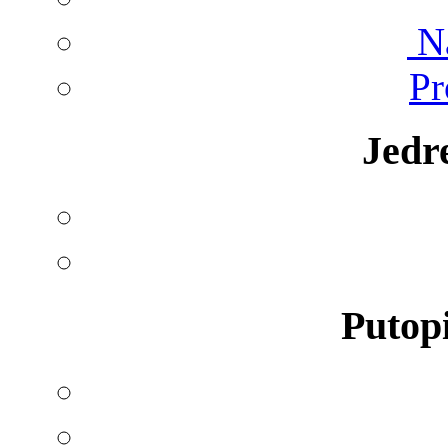
Na
Pr
Jedr
Putopi