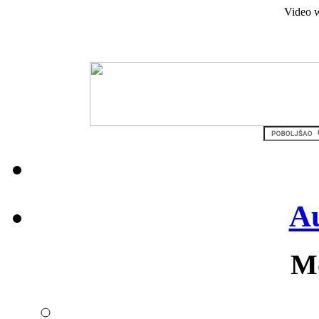
Video w
Au
Mo