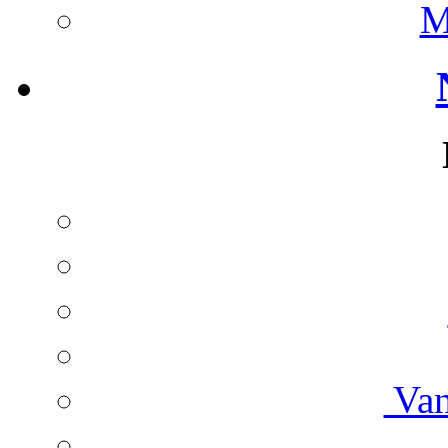
M
Van