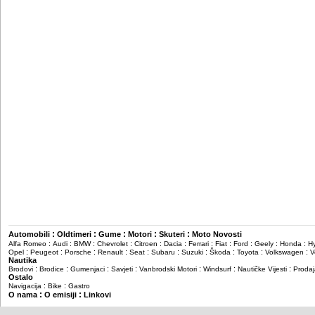
:
:
:
:
:
Automobili
Oldtimeri
Gume
Motori
Skuteri
Moto Novosti
:
:
:
:
:
:
:
:
:
:
:
Alfa Romeo
Audi
BMW
Chevrolet
Citroen
Dacia
Ferrari
Fiat
Ford
Geely
Honda
H
:
:
:
:
:
:
:
:
:
:
Opel
Peugeot
Porsche
Renault
Seat
Subaru
Suzuki
Škoda
Toyota
Volkswagen
V
Nautika
:
:
:
:
:
:
:
Brodovi
Brodice
Gumenjaci
Savjeti
Vanbrodski Motori
Windsurf
Nautičke Vijesti
Prodaj
Ostalo
:
:
Navigacija
Bike
Gastro
:
:
O nama
O emisiji
Linkovi