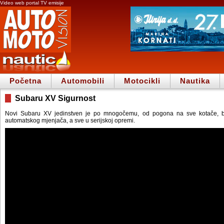
Video web portal TV emisije
Početna
Automobili
Motocikli
Nautika
Subaru XV Sigurnost
Novi Subaru XV jedinstven je po mnogočemu, od pogona na sve kotače, 
automatskog mjenjača, a sve u serijskoj opremi.