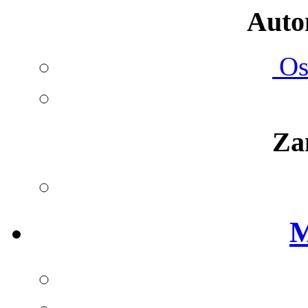
Autom
Ost
Za
M