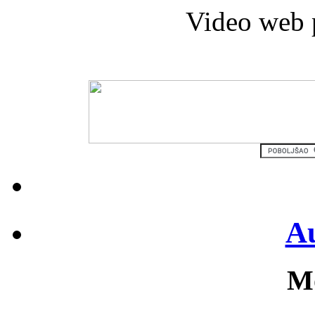
Video web 
Au
Mo