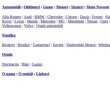
Automobili
:
Oldtimeri
:
Gume
:
Motori
:
Skuteri
:
Moto Novosti
Alfa Romeo
:
Audi
:
BMW
:
Chevrolet
:
Citroen
:
Dacia
:
Ferrari
:
Fia
Rover
:
Lexus
:
Mazda
:
Mercedes
:
MG
:
Mitsubishi
:
Nissan
:
Opel
Volkswagen
:
Volvo
:
Ostali automobili
Nautika
Brodovi
:
Brodice
:
Gumenjaci
:
Savjeti
:
Vanbrodski Motori
:
Windsu
Ostalo
Navigacija
:
Bike
:
Gastro
O nama
:
O emisiji
:
Linkovi