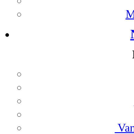
M
Van