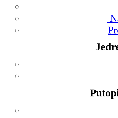
Na
Pr
Jedr
Putopi