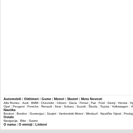
:
:
:
:
:
Automobili
Oldtimeri
Gume
Motori
Skuteri
Moto Novosti
:
:
:
:
:
:
:
:
:
:
:
Alfa Romeo
Audi
BMW
Chevrolet
Citroen
Dacia
Ferrari
Fiat
Ford
Geely
Honda
H
:
:
:
:
:
:
:
:
:
:
Opel
Peugeot
Porsche
Renault
Seat
Subaru
Suzuki
Škoda
Toyota
Volkswagen
V
Nautika
:
:
:
:
:
:
:
Brodovi
Brodice
Gumenjaci
Savjeti
Vanbrodski Motori
Windsurf
Nautičke Vijesti
Prodaj
Ostalo
:
:
Navigacija
Bike
Gastro
:
:
O nama
O emisiji
Linkovi