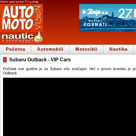
Video web portal TV emisije
Početna
Automobili
Motocikli
Nautika
Subaru Outback - VIP Cars
Početak ove godine je za Subaru vrlo značajan. Već u prvom kvartalu je pr
Outback.