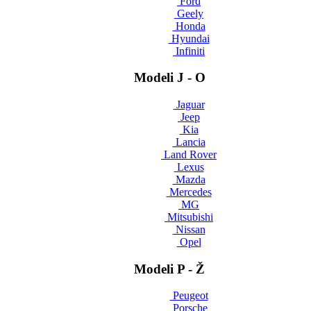
Ford
Geely
Honda
Hyundai
Infiniti
Modeli J - O
Jaguar
Jeep
Kia
Lancia
Land Rover
Lexus
Mazda
Mercedes
MG
Mitsubishi
Nissan
Opel
Modeli P - Ž
Peugeot
Porsche