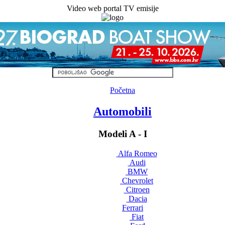
Video web portal TV emisije
Početna
Automobili
Modeli A - I
Alfa Romeo
Audi
BMW
Chevrolet
Citroen
Dacia
Ferrari
Fiat