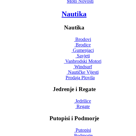
Moto Novosti
Nautika
Nautika
Brodovi
Brodice
Gumenjaci
Savjeti
Vanbrodski Motori
Windsurf
Nautičke Vijesti
Prodaja Plovila
Jedrenje i Regate
Jedrilice
Regate
Putopisi i Podmorje
Putopisi
Podmorje