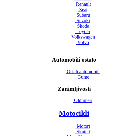
Renault
Seat
Subaru
Suzuki
Škoda
Toyota
Volkswagen
Volvo
Automobili ostalo
Ostali automobili
Gume
Zanimljivosti
Oldtimeri
Motocikli
Motori
Skuteri