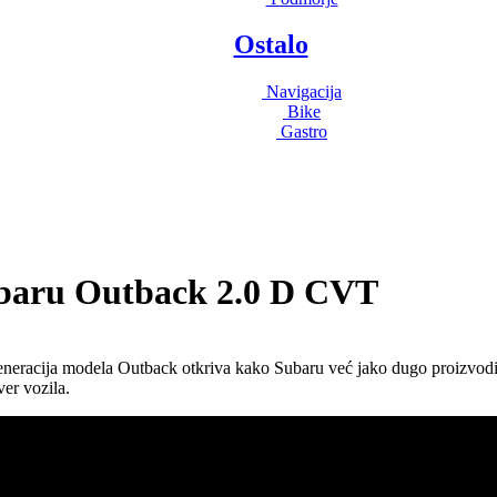
Ostalo
Navigacija
Bike
Gastro
baru Outback 2.0 D CVT
eneracija modela Outback otkriva kako Subaru već jako dugo proizvod
ver vozila.