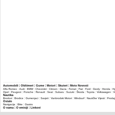
:
:
:
:
:
Automobili
Oldtimeri
Gume
Motori
Skuteri
Moto Novosti
:
:
:
:
:
:
:
:
:
:
:
Alfa Romeo
Audi
BMW
Chevrolet
Citroen
Dacia
Ferrari
Fiat
Ford
Geely
Honda
H
:
:
:
:
:
:
:
:
:
:
Opel
Peugeot
Porsche
Renault
Seat
Subaru
Suzuki
Škoda
Toyota
Volkswagen
V
Nautika
:
:
:
:
:
:
:
Brodovi
Brodice
Gumenjaci
Savjeti
Vanbrodski Motori
Windsurf
Nautičke Vijesti
Prodaj
Ostalo
:
:
Navigacija
Bike
Gastro
:
:
O nama
O emisiji
Linkovi