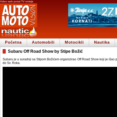
Video web portal TV emisije
Početna
Automobili
Motocikli
Nautika
Subaru Off Road Show by Stipe Božić
Subaru je u suradnji sa Stipom Božićem organizirao Off Road Show koji je išao
do Sv. Roka.