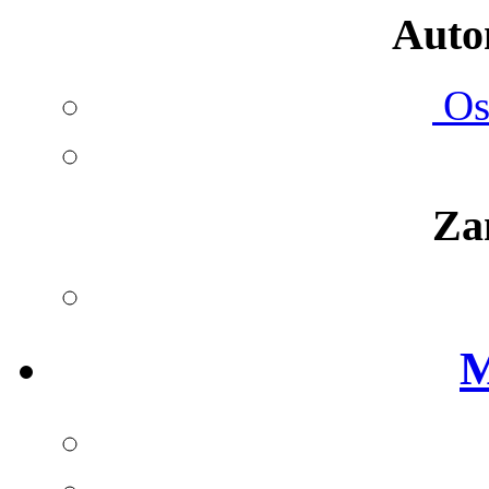
Autom
Ost
Za
M