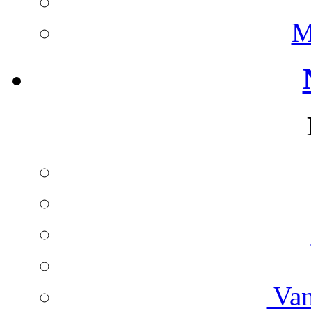
M
Van