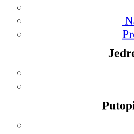
Na
Pr
Jedr
Putopi