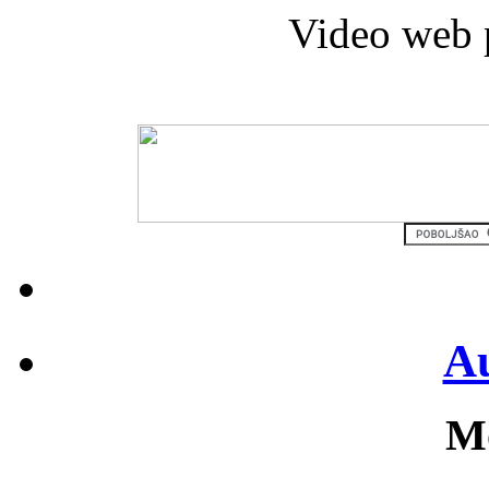
Video web 
Au
Mo