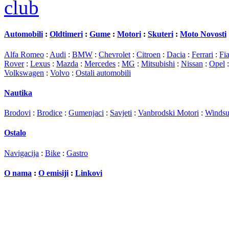
Automobili
:
Oldtimeri
:
Gume
:
Motori
:
Skuteri
:
Moto Novosti
Alfa Romeo
:
Audi
:
BMW
:
Chevrolet
:
Citroen
:
Dacia
:
Ferrari
:
Fia
Rover
:
Lexus
:
Mazda
:
Mercedes
:
MG
:
Mitsubishi
:
Nissan
:
Opel
Volkswagen
:
Volvo
:
Ostali automobili
Nautika
Brodovi
:
Brodice
:
Gumenjaci
:
Savjeti
:
Vanbrodski Motori
:
Windsu
Ostalo
Navigacija
:
Bike
:
Gastro
O nama
:
O emisiji
:
Linkovi