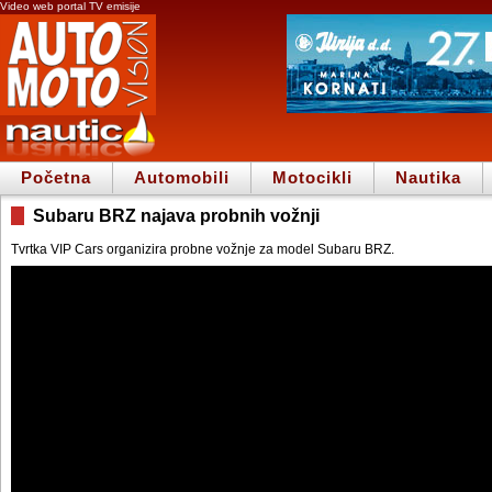
Video web portal TV emisije
Početna
Automobili
Motocikli
Nautika
Subaru BRZ najava probnih vožnji
Tvrtka VIP Cars organizira probne vožnje za model Subaru BRZ.