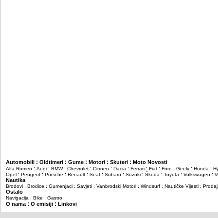
:
:
:
:
:
Automobili
Oldtimeri
Gume
Motori
Skuteri
Moto Novosti
:
:
:
:
:
:
:
:
:
:
:
Alfa Romeo
Audi
BMW
Chevrolet
Citroen
Dacia
Ferrari
Fiat
Ford
Geely
Honda
H
:
:
:
:
:
:
:
:
:
:
Opel
Peugeot
Porsche
Renault
Seat
Subaru
Suzuki
Škoda
Toyota
Volkswagen
V
Nautika
:
:
:
:
:
:
:
Brodovi
Brodice
Gumenjaci
Savjeti
Vanbrodski Motori
Windsurf
Nautičke Vijesti
Prodaj
Ostalo
:
:
Navigacija
Bike
Gastro
:
:
O nama
O emisiji
Linkovi