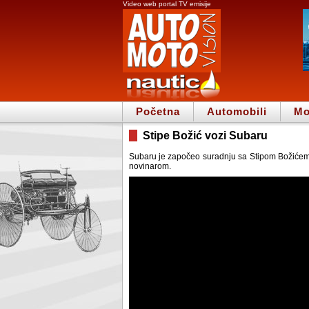
Video web portal TV emisije
Početna
Automobili
Mo
Stipe Božić vozi Subaru
Subaru je započeo suradnju sa Stipom Božićem, 
novinarom.