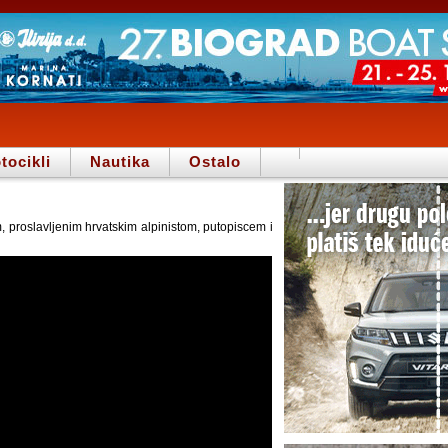
tocikli
Nautika
Ostalo
proslavljenim hrvatskim alpinistom, putopiscem i