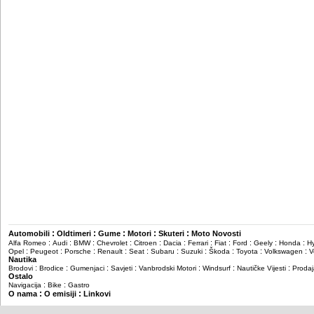
:
:
:
:
:
Automobili
Oldtimeri
Gume
Motori
Skuteri
Moto Novosti
:
:
:
:
:
:
:
:
:
:
:
Alfa Romeo
Audi
BMW
Chevrolet
Citroen
Dacia
Ferrari
Fiat
Ford
Geely
Honda
H
:
:
:
:
:
:
:
:
:
:
Opel
Peugeot
Porsche
Renault
Seat
Subaru
Suzuki
Škoda
Toyota
Volkswagen
V
Nautika
:
:
:
:
:
:
:
Brodovi
Brodice
Gumenjaci
Savjeti
Vanbrodski Motori
Windsurf
Nautičke Vijesti
Prodaj
Ostalo
:
:
Navigacija
Bike
Gastro
:
:
O nama
O emisiji
Linkovi