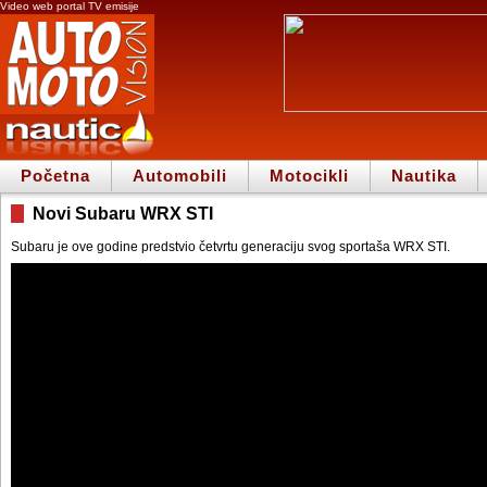
Video web portal TV emisije
Početna
Automobili
Motocikli
Nautika
Novi Subaru WRX STI
Subaru je ove godine predstvio četvrtu generaciju svog sportaša WRX STI.