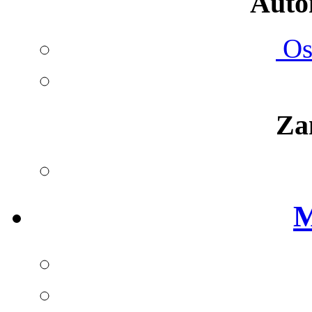
Autom
Ost
Za
M