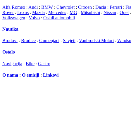
Alfa Romeo
:
Audi
:
BMW
:
Chevrolet
:
Citroen
:
Dacia
:
Ferrari
:
Fia
Rover
:
Lexus
:
Mazda
:
Mercedes
:
MG
:
Mitsubishi
:
Nissan
:
Opel
Volkswagen
:
Volvo
:
Ostali automobili
Nautika
Brodovi
:
Brodice
:
Gumenjaci
:
Savjeti
:
Vanbrodski Motori
:
Windsu
Ostalo
Navigacija
:
Bike
:
Gastro
O nama
:
O emisiji
:
Linkovi