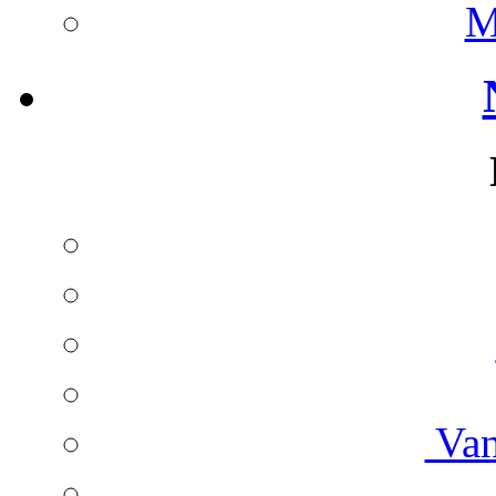
M
Van