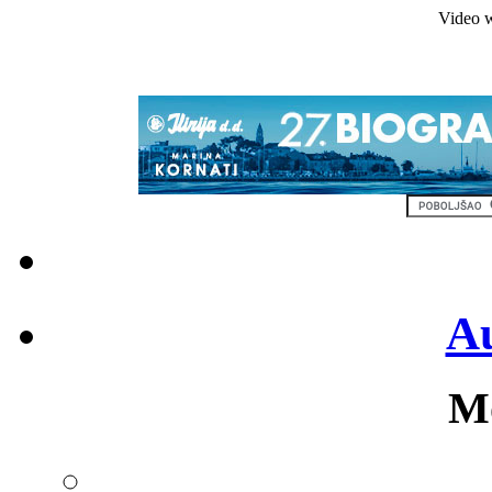
Video w
Au
Mo