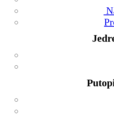
Na
Pr
Jedr
Putopi