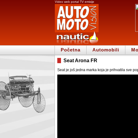
Video web portal TV emisije
Početna
Automobili
Mo
Seat Arona FR
Seat je još jedna marka koja je prihvatila sve po