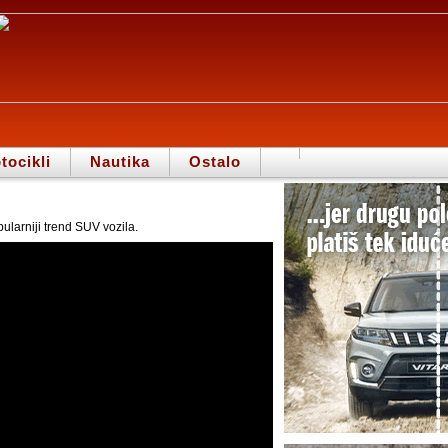
tocikli
Nautika
Ostalo
pularniji trend SUV vozila.