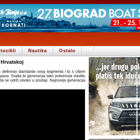
tocikli
Nautika
Ostalo
u Hrvatskoj
 definirao standarde svog segmenta i to s ciljem
paca. Svaka bi generacija tako pokrenula vlastitu
a se održi visoko u prodaji. Najnovija generacija