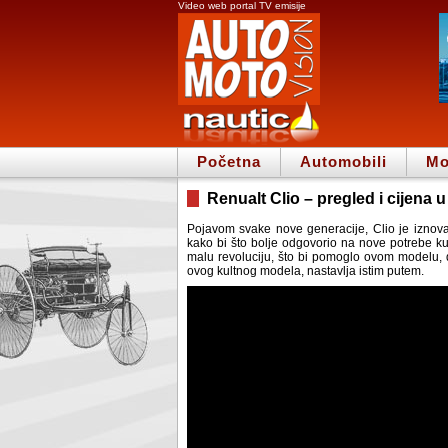
Video web portal TV emisije
Početna
Automobili
Mo
Renualt Clio – pregled i cijena 
Pojavom svake nove generacije, Clio je iznova
kako bi što bolje odgovorio na nove potrebe ku
malu revoluciju, što bi pomoglo ovom modelu, d
ovog kultnog modela, nastavlja istim putem.