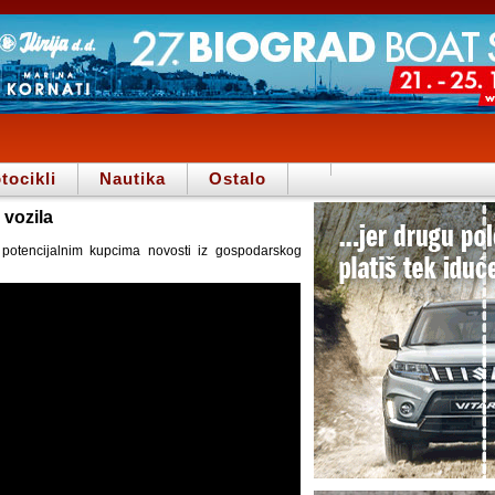
tocikli
Nautika
Ostalo
 vozila
 potencijalnim kupcima novosti iz gospodarskog