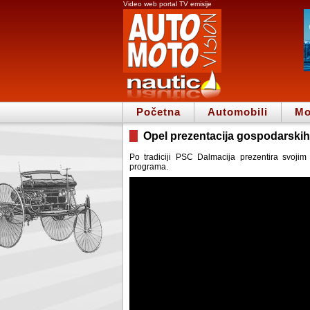
Video web portal TV emisije
Početna
Automobili
Mo
Opel prezentacija gospodarskih
Po tradiciji PSC Dalmacija prezentira svojim
programa.