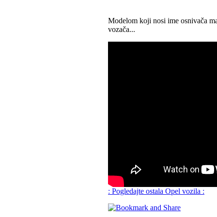
Modelom koji nosi ime osnivača mar
vozača...
: Pogledajte ostala Opel vozila :