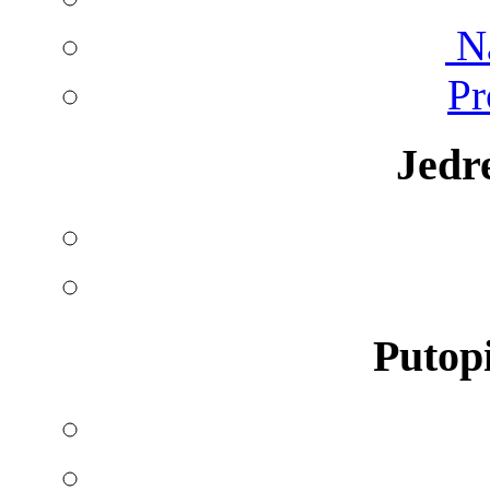
Na
Pr
Jedr
Putopi