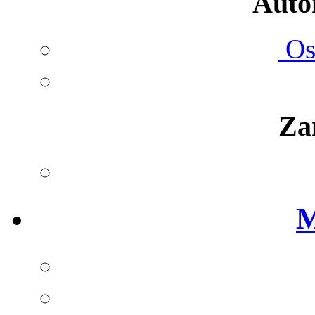
Autom
Ost
Za
M