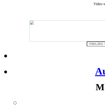
Video w
Au
Mo