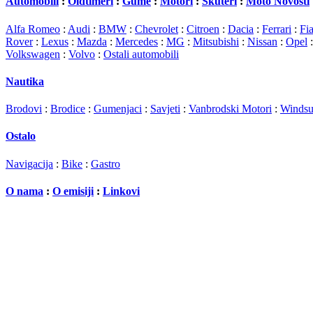
Automobili
:
Oldtimeri
:
Gume
:
Motori
:
Skuteri
:
Moto Novosti
Alfa Romeo
:
Audi
:
BMW
:
Chevrolet
:
Citroen
:
Dacia
:
Ferrari
:
Fia
Rover
:
Lexus
:
Mazda
:
Mercedes
:
MG
:
Mitsubishi
:
Nissan
:
Opel
Volkswagen
:
Volvo
:
Ostali automobili
Nautika
Brodovi
:
Brodice
:
Gumenjaci
:
Savjeti
:
Vanbrodski Motori
:
Windsu
Ostalo
Navigacija
:
Bike
:
Gastro
O nama
:
O emisiji
:
Linkovi