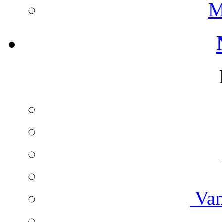
M
Van