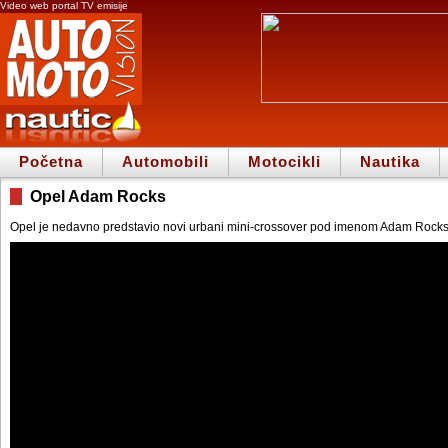
Video web portal TV emisije
Početna
Automobili
Motocikli
Nautika
Opel Adam Rocks
Opel je nedavno predstavio novi urbani mini-crossover pod imenom Adam Rocks