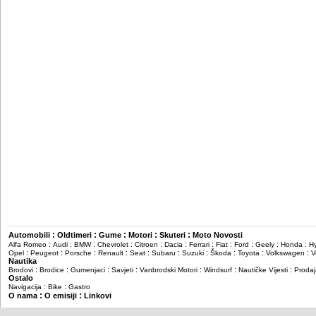
:
:
:
:
:
Automobili
Oldtimeri
Gume
Motori
Skuteri
Moto Novosti
:
:
:
:
:
:
:
:
:
:
:
Alfa Romeo
Audi
BMW
Chevrolet
Citroen
Dacia
Ferrari
Fiat
Ford
Geely
Honda
H
:
:
:
:
:
:
:
:
:
:
Opel
Peugeot
Porsche
Renault
Seat
Subaru
Suzuki
Škoda
Toyota
Volkswagen
V
Nautika
:
:
:
:
:
:
:
Brodovi
Brodice
Gumenjaci
Savjeti
Vanbrodski Motori
Windsurf
Nautičke Vijesti
Prodaj
Ostalo
:
:
Navigacija
Bike
Gastro
:
:
O nama
O emisiji
Linkovi