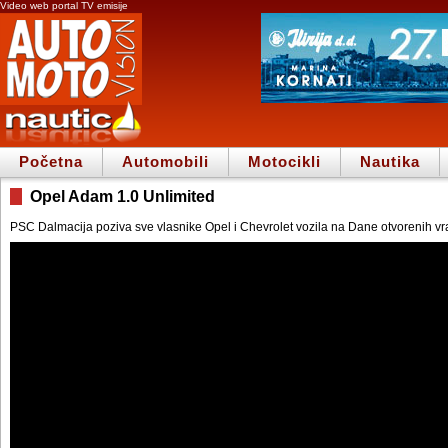
Video web portal TV emisije
Početna
Automobili
Motocikli
Nautika
Opel Adam 1.0 Unlimited
PSC Dalmacija poziva sve vlasnike Opel i Chevrolet vozila na Dane otvorenih vra