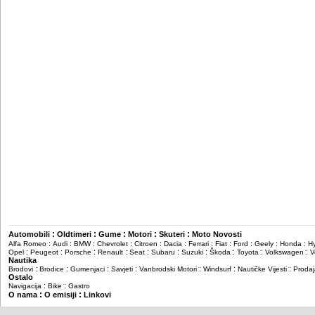
:
:
:
:
:
Automobili
Oldtimeri
Gume
Motori
Skuteri
Moto Novosti
:
:
:
:
:
:
:
:
:
:
:
Alfa Romeo
Audi
BMW
Chevrolet
Citroen
Dacia
Ferrari
Fiat
Ford
Geely
Honda
H
:
:
:
:
:
:
:
:
:
:
Opel
Peugeot
Porsche
Renault
Seat
Subaru
Suzuki
Škoda
Toyota
Volkswagen
V
Nautika
:
:
:
:
:
:
:
Brodovi
Brodice
Gumenjaci
Savjeti
Vanbrodski Motori
Windsurf
Nautičke Vijesti
Prodaj
Ostalo
:
:
Navigacija
Bike
Gastro
:
:
O nama
O emisiji
Linkovi