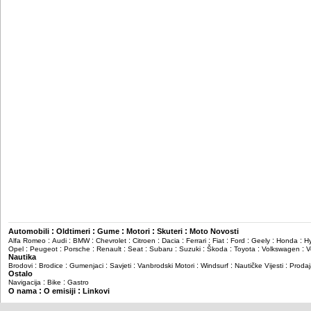
:
:
:
:
:
Automobili
Oldtimeri
Gume
Motori
Skuteri
Moto Novosti
:
:
:
:
:
:
:
:
:
:
:
Alfa Romeo
Audi
BMW
Chevrolet
Citroen
Dacia
Ferrari
Fiat
Ford
Geely
Honda
H
:
:
:
:
:
:
:
:
:
:
Opel
Peugeot
Porsche
Renault
Seat
Subaru
Suzuki
Škoda
Toyota
Volkswagen
V
Nautika
:
:
:
:
:
:
:
Brodovi
Brodice
Gumenjaci
Savjeti
Vanbrodski Motori
Windsurf
Nautičke Vijesti
Prodaj
Ostalo
:
:
Navigacija
Bike
Gastro
:
:
O nama
O emisiji
Linkovi