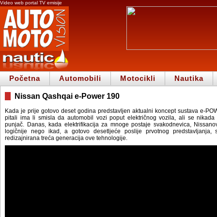
Video web portal TV emisije
Početna
Automobili
Motocikli
Nautika
Nissan Qashqai e-Power 190
Kada je prije gotovo deset godina predstavljen aktualni koncept sustava e-P
pitali ima li smisla da automobil vozi poput električnog vozila, ali se nikada
punjač. Danas, kada elektrifikacija za mnoge postaje svakodnevica, Nissano
logičnije nego ikad, a gotovo desetljeće poslije prvotnog predstavljanja, 
redizajnirana treća generacija ove tehnologije.