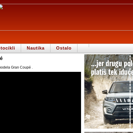
tocikli
Nautika
Ostalo
é
 modela Gran Coupé .