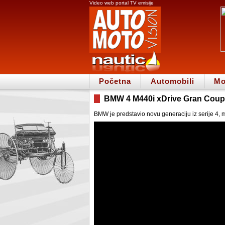
Video web portal TV emisije
Početna
Automobili
Mo
BMW 4 M440i xDrive Gran Coup
BMW je predstavio novu generaciju iz serije 4,