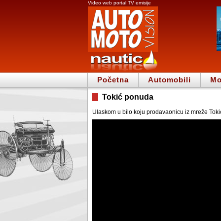
Video web portal TV emisije
Početna
Automobili
Mo
Tokić ponuda
Ulaskom u bilo koju prodavaonicu iz mreže Tokić