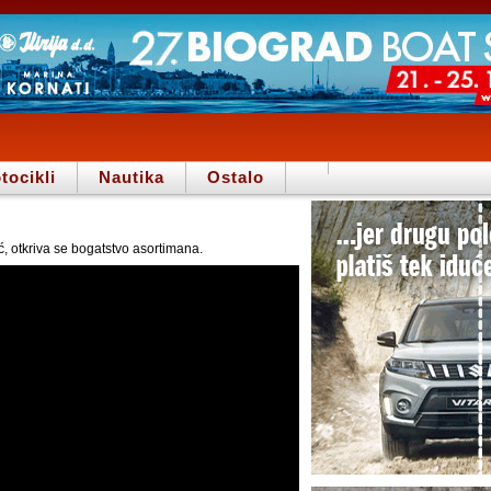
tocikli
Nautika
Ostalo
, otkriva se bogatstvo asortimana.