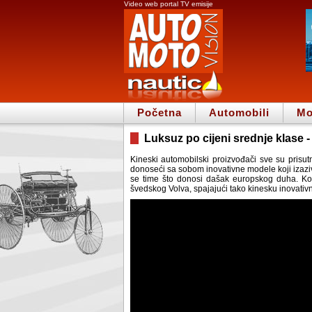
Video web portal TV emisije
Početna
Automobili
Mo
Luksuz po cijeni srednje klase 
Kineski automobilski proizvođači sve su prisutn
donoseći sa sobom inovativne modele koji izazi
se time što donosi dašak europskog duha. Konk
švedskog Volva, spajajući tako kinesku inovati