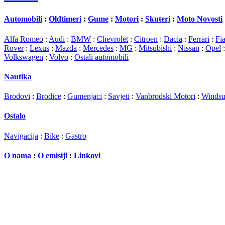
Automobili
:
Oldtimeri
:
Gume
:
Motori
:
Skuteri
:
Moto Novosti
Alfa Romeo
:
Audi
:
BMW
:
Chevrolet
:
Citroen
:
Dacia
:
Ferrari
:
Fia
Rover
:
Lexus
:
Mazda
:
Mercedes
:
MG
:
Mitsubishi
:
Nissan
:
Opel
Volkswagen
:
Volvo
:
Ostali automobili
Nautika
Brodovi
:
Brodice
:
Gumenjaci
:
Savjeti
:
Vanbrodski Motori
:
Windsu
Ostalo
Navigacija
:
Bike
:
Gastro
O nama
:
O emisiji
:
Linkovi