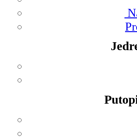
Na
Pr
Jedr
Putopi