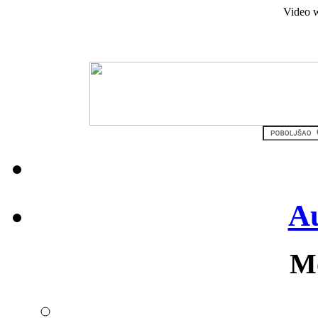
Video w
Au
Mo