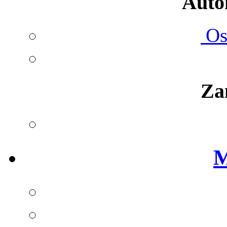
Autom
Ost
Za
M