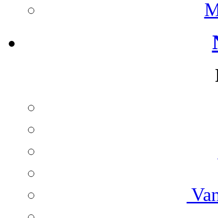
M
Van