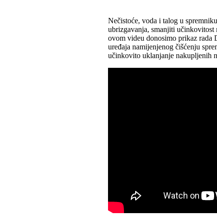
Nečistoće, voda i talog u spremni
ubrizgavanja, smanjiti učinkovitost
ovom videu donosimo prikaz rada D
uređaja namijenjenog čišćenju spre
učinkovito uklanjanje nakupljenih n