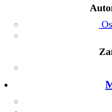
Autom
Ost
Za
M