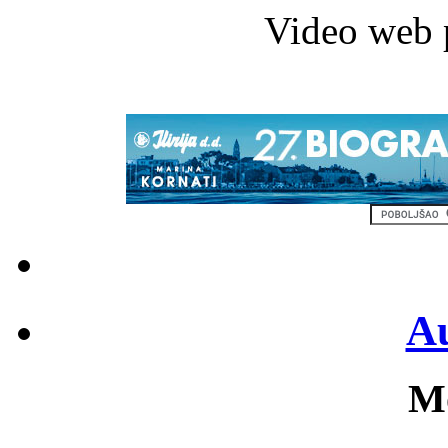
Video web 
Au
Mo