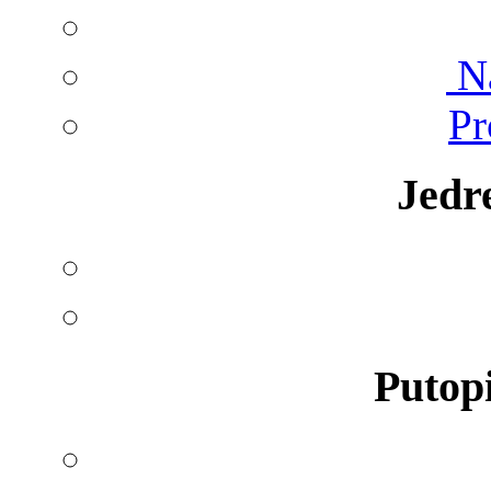
Na
Pr
Jedr
Putopi