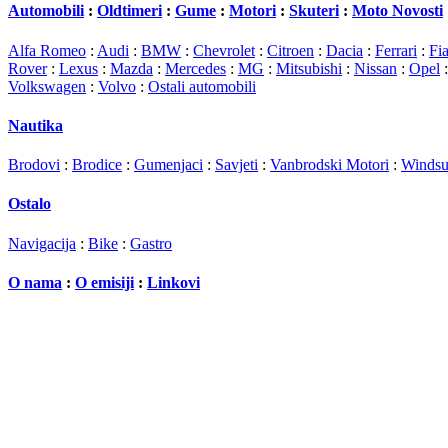
Automobili
:
Oldtimeri
:
Gume
:
Motori
:
Skuteri
:
Moto Novosti
Alfa Romeo
:
Audi
:
BMW
:
Chevrolet
:
Citroen
:
Dacia
:
Ferrari
:
Fia
Rover
:
Lexus
:
Mazda
:
Mercedes
:
MG
:
Mitsubishi
:
Nissan
:
Opel
Volkswagen
:
Volvo
:
Ostali automobili
Nautika
Brodovi
:
Brodice
:
Gumenjaci
:
Savjeti
:
Vanbrodski Motori
:
Windsu
Ostalo
Navigacija
:
Bike
:
Gastro
O nama
:
O emisiji
:
Linkovi