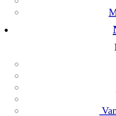
M
Van