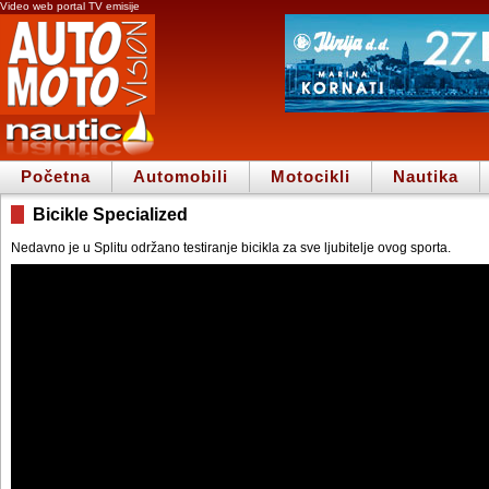
Video web portal TV emisije
Početna
Automobili
Motocikli
Nautika
Bicikle Specialized
Nedavno je u Splitu održano testiranje bicikla za sve ljubitelje ovog sporta.