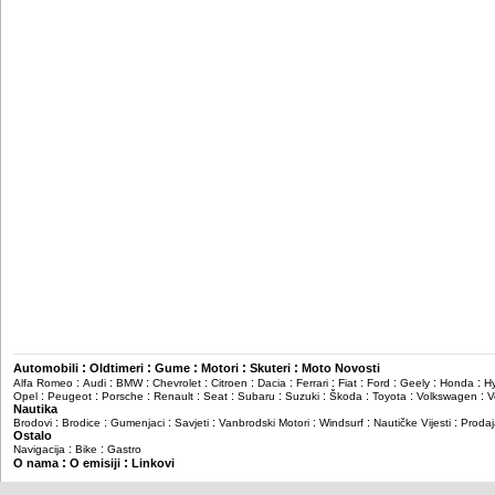
:
:
:
:
:
Automobili
Oldtimeri
Gume
Motori
Skuteri
Moto Novosti
:
:
:
:
:
:
:
:
:
:
:
Alfa Romeo
Audi
BMW
Chevrolet
Citroen
Dacia
Ferrari
Fiat
Ford
Geely
Honda
H
:
:
:
:
:
:
:
:
:
:
Opel
Peugeot
Porsche
Renault
Seat
Subaru
Suzuki
Škoda
Toyota
Volkswagen
V
Nautika
:
:
:
:
:
:
:
Brodovi
Brodice
Gumenjaci
Savjeti
Vanbrodski Motori
Windsurf
Nautičke Vijesti
Prodaj
Ostalo
:
:
Navigacija
Bike
Gastro
:
:
O nama
O emisiji
Linkovi