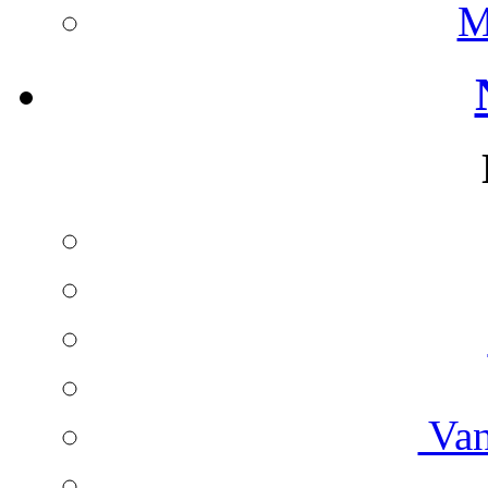
M
Van