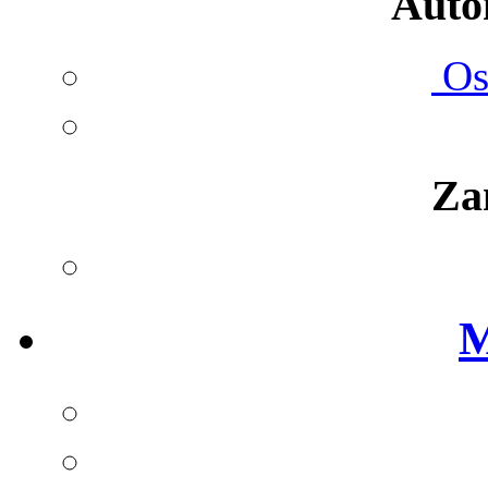
Autom
Ost
Za
M