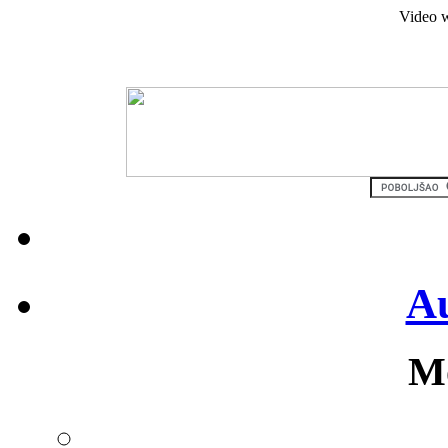
Video w
Au
Mo