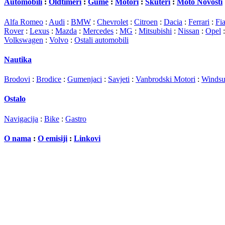
Automobili
:
Oldtimeri
:
Gume
:
Motori
:
Skuteri
:
Moto Novosti
Alfa Romeo
:
Audi
:
BMW
:
Chevrolet
:
Citroen
:
Dacia
:
Ferrari
:
Fia
Rover
:
Lexus
:
Mazda
:
Mercedes
:
MG
:
Mitsubishi
:
Nissan
:
Opel
Volkswagen
:
Volvo
:
Ostali automobili
Nautika
Brodovi
:
Brodice
:
Gumenjaci
:
Savjeti
:
Vanbrodski Motori
:
Windsu
Ostalo
Navigacija
:
Bike
:
Gastro
O nama
:
O emisiji
:
Linkovi