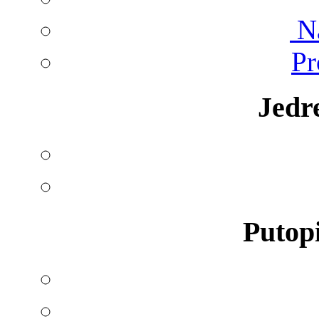
Na
Pr
Jedr
Putopi