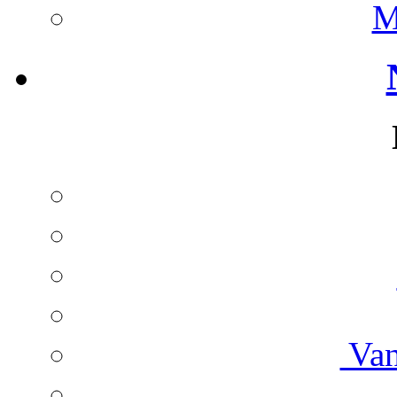
M
Van