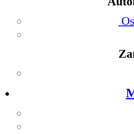
Autom
Ost
Za
M