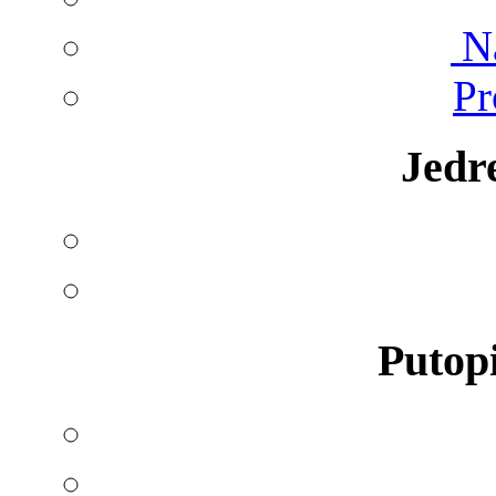
Na
Pr
Jedr
Putopi