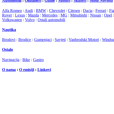
Automobili
:
Oldtimeri
:
Gume
:
Motori
:
Skuteri
:
Moto Novosti
Alfa Romeo
:
Audi
:
BMW
:
Chevrolet
:
Citroen
:
Dacia
:
Ferrari
:
Fia
Rover
:
Lexus
:
Mazda
:
Mercedes
:
MG
:
Mitsubishi
:
Nissan
:
Opel
Volkswagen
:
Volvo
:
Ostali automobili
Nautika
Brodovi
:
Brodice
:
Gumenjaci
:
Savjeti
:
Vanbrodski Motori
:
Windsu
Ostalo
Navigacija
:
Bike
:
Gastro
O nama
:
O emisiji
:
Linkovi