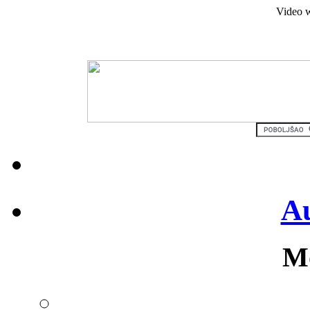
Video w
Au
Mo