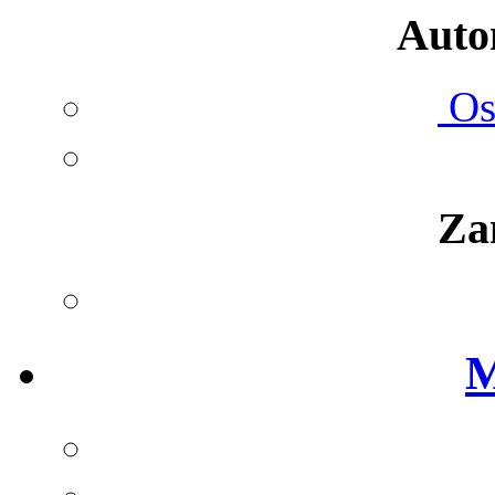
Autom
Ost
Za
M