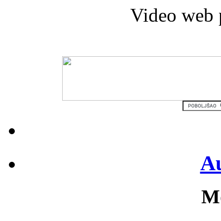
Video web 
Au
Mo