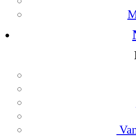
M
Van