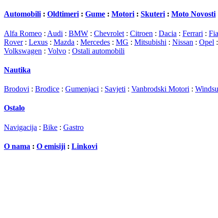
Automobili
:
Oldtimeri
:
Gume
:
Motori
:
Skuteri
:
Moto Novosti
Alfa Romeo
:
Audi
:
BMW
:
Chevrolet
:
Citroen
:
Dacia
:
Ferrari
:
Fia
Rover
:
Lexus
:
Mazda
:
Mercedes
:
MG
:
Mitsubishi
:
Nissan
:
Opel
Volkswagen
:
Volvo
:
Ostali automobili
Nautika
Brodovi
:
Brodice
:
Gumenjaci
:
Savjeti
:
Vanbrodski Motori
:
Windsu
Ostalo
Navigacija
:
Bike
:
Gastro
O nama
:
O emisiji
:
Linkovi