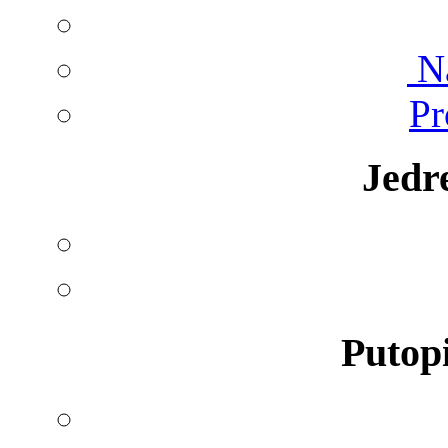
Na
Pr
Jedr
Putopi