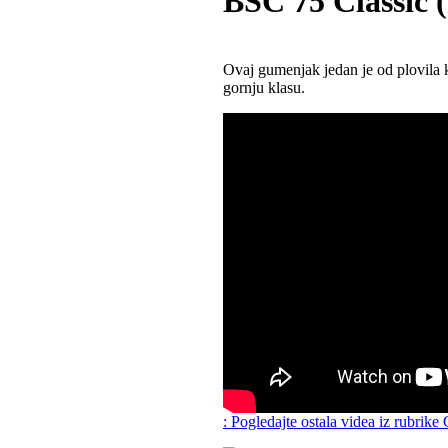
BSC 75 Classic (
Ovaj gumenjak jedan je od plovila k
gornju klasu.
: Pogledajte ostala videa iz rubrike