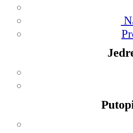
Na
Pr
Jedr
Putopi