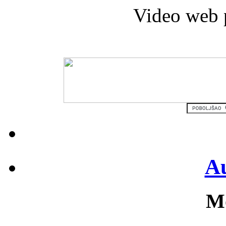
Video web 
Au
Mo