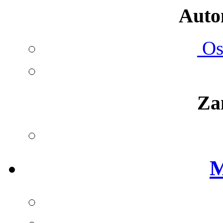
Autom
Ost
Za
M