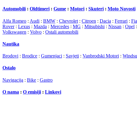
Automobili
:
Oldtimeri
:
Gume
:
Motori
:
Skuteri
:
Moto Novosti
Alfa Romeo
:
Audi
:
BMW
:
Chevrolet
:
Citroen
:
Dacia
:
Ferrari
:
Fia
Rover
:
Lexus
:
Mazda
:
Mercedes
:
MG
:
Mitsubishi
:
Nissan
:
Opel
Volkswagen
:
Volvo
:
Ostali automobili
Nautika
Brodovi
:
Brodice
:
Gumenjaci
:
Savjeti
:
Vanbrodski Motori
:
Windsu
Ostalo
Navigacija
:
Bike
:
Gastro
O nama
:
O emisiji
:
Linkovi