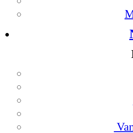
M
Van