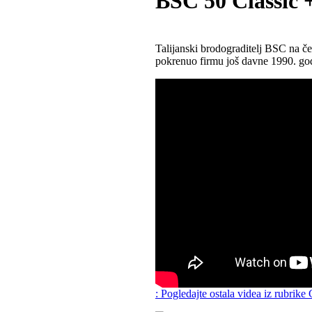
BSC 50 Classic 
Talijanski brodograditelj BSC na 
pokrenuo firmu još davne 1990. go
: Pogledajte ostala videa iz rubrike