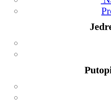
Pr
Jedr
Putopi