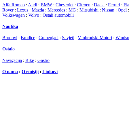
Alfa Romeo
:
Audi
:
BMW
:
Chevrolet
:
Citroen
:
Dacia
:
Ferrari
:
Fia
Rover
:
Lexus
:
Mazda
:
Mercedes
:
MG
:
Mitsubishi
:
Nissan
:
Opel
Volkswagen
:
Volvo
:
Ostali automobili
Nautika
Brodovi
:
Brodice
:
Gumenjaci
:
Savjeti
:
Vanbrodski Motori
:
Windsu
Ostalo
Navigacija
:
Bike
:
Gastro
O nama
:
O emisiji
:
Linkovi