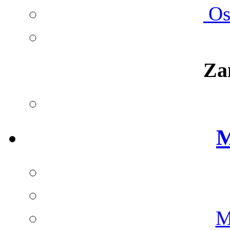
Ost
Za
M
M