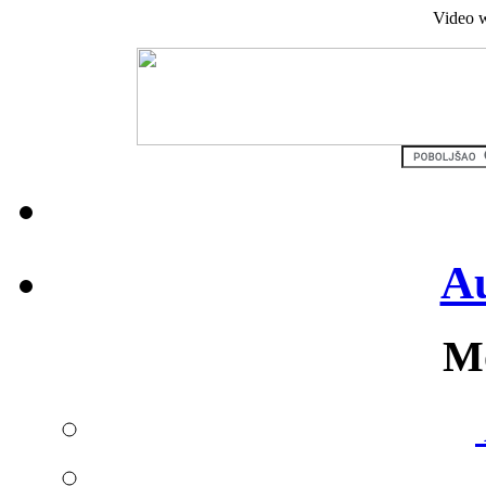
Video w
Au
Mo