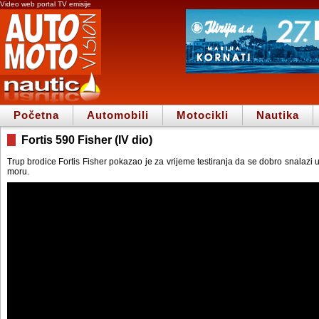
Video web portal TV emisije
Početna
Automobili
Motocikli
Nautika
Fortis 590 Fisher (IV dio)
Trup brodice Fortis Fisher pokazao je za vrijeme testiranja da se dobro snalazi 
moru.