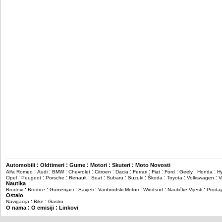
:
:
:
:
:
Automobili
Oldtimeri
Gume
Motori
Skuteri
Moto Novosti
:
:
:
:
:
:
:
:
:
:
:
Alfa Romeo
Audi
BMW
Chevrolet
Citroen
Dacia
Ferrari
Fiat
Ford
Geely
Honda
H
:
:
:
:
:
:
:
:
:
:
Opel
Peugeot
Porsche
Renault
Seat
Subaru
Suzuki
Škoda
Toyota
Volkswagen
V
Nautika
:
:
:
:
:
:
:
Brodovi
Brodice
Gumenjaci
Savjeti
Vanbrodski Motori
Windsurf
Nautičke Vijesti
Prodaj
Ostalo
:
:
Navigacija
Bike
Gastro
:
:
O nama
O emisiji
Linkovi