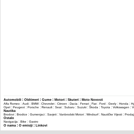
:
:
:
:
:
Automobili
Oldtimeri
Gume
Motori
Skuteri
Moto Novosti
:
:
:
:
:
:
:
:
:
:
:
Alfa Romeo
Audi
BMW
Chevrolet
Citroen
Dacia
Ferrari
Fiat
Ford
Geely
Honda
H
:
:
:
:
:
:
:
:
:
:
Opel
Peugeot
Porsche
Renault
Seat
Subaru
Suzuki
Škoda
Toyota
Volkswagen
V
Nautika
:
:
:
:
:
:
:
Brodovi
Brodice
Gumenjaci
Savjeti
Vanbrodski Motori
Windsurf
Nautičke Vijesti
Prodaj
Ostalo
:
:
Navigacija
Bike
Gastro
:
:
O nama
O emisiji
Linkovi