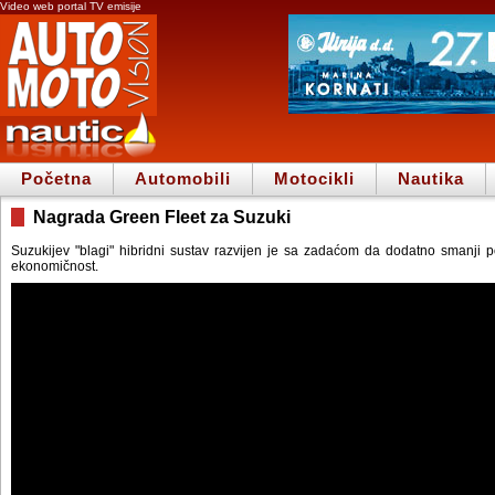
Video web portal TV emisije
Početna
Automobili
Motocikli
Nautika
Nagrada Green Fleet za Suzuki
Suzukijev "blagi" hibridni sustav razvijen je sa zadaćom da dodatno smanji p
ekonomičnost.