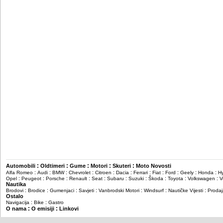
:
:
:
:
:
Automobili
Oldtimeri
Gume
Motori
Skuteri
Moto Novosti
:
:
:
:
:
:
:
:
:
:
:
Alfa Romeo
Audi
BMW
Chevrolet
Citroen
Dacia
Ferrari
Fiat
Ford
Geely
Honda
H
:
:
:
:
:
:
:
:
:
:
Opel
Peugeot
Porsche
Renault
Seat
Subaru
Suzuki
Škoda
Toyota
Volkswagen
V
Nautika
:
:
:
:
:
:
:
Brodovi
Brodice
Gumenjaci
Savjeti
Vanbrodski Motori
Windsurf
Nautičke Vijesti
Prodaj
Ostalo
:
:
Navigacija
Bike
Gastro
:
:
O nama
O emisiji
Linkovi