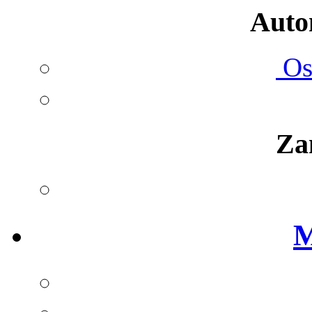
Autom
Ost
Za
M