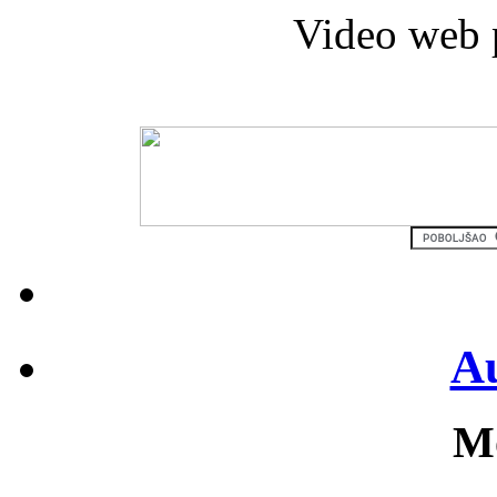
Video web 
Au
Mo