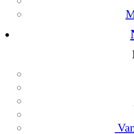
M
Van