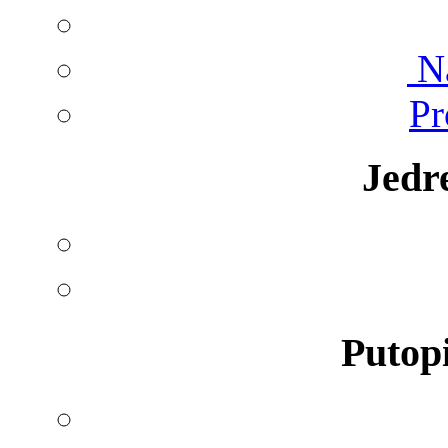
Na
Pr
Jedr
Putopi