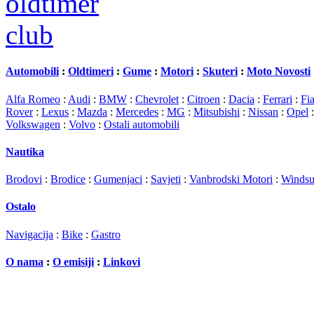
Automobili
:
Oldtimeri
:
Gume
:
Motori
:
Skuteri
:
Moto Novosti
Alfa Romeo
:
Audi
:
BMW
:
Chevrolet
:
Citroen
:
Dacia
:
Ferrari
:
Fia
Rover
:
Lexus
:
Mazda
:
Mercedes
:
MG
:
Mitsubishi
:
Nissan
:
Opel
Volkswagen
:
Volvo
:
Ostali automobili
Nautika
Brodovi
:
Brodice
:
Gumenjaci
:
Savjeti
:
Vanbrodski Motori
:
Windsu
Ostalo
Navigacija
:
Bike
:
Gastro
O nama
:
O emisiji
:
Linkovi