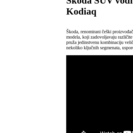
Škoda SUV vodi
Kodiaq
Škoda, renomirani češki proizvođa
modela, koji zadovoljavaju različite
pruža jedinstvenu kombinaciju velič
nekoliko ključnih segmenata, uspo