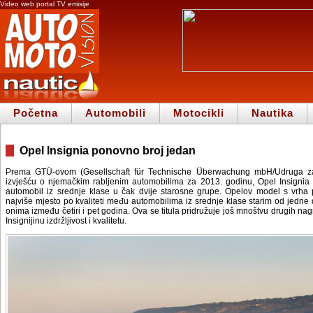
Video web portal TV emisije
Početna
Automobili
Motocikli
Nautika
Opel Insignia ponovno broj jedan
Prema GTÜ-ovom (Gesellschaft für Technische Überwachung mbH/Udruga za
izvješću o njemačkim rabljenim automobilima za 2013. godinu, Opel Insignia na
automobil iz srednje klase u čak dvije starosne grupe. Opelov model s vrha
najviše mjesto po kvaliteti među automobilima iz srednje klase starim od jedne d
onima između četiri i pet godina. Ova se titula pridružuje još mnoštvu drugih nag
Insignijinu izdržljivost i kvalitetu.