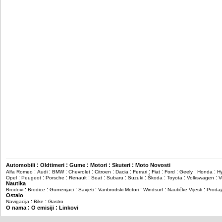
:
:
:
:
:
Automobili
Oldtimeri
Gume
Motori
Skuteri
Moto Novosti
:
:
:
:
:
:
:
:
:
:
:
Alfa Romeo
Audi
BMW
Chevrolet
Citroen
Dacia
Ferrari
Fiat
Ford
Geely
Honda
H
:
:
:
:
:
:
:
:
:
:
Opel
Peugeot
Porsche
Renault
Seat
Subaru
Suzuki
Škoda
Toyota
Volkswagen
V
Nautika
:
:
:
:
:
:
:
Brodovi
Brodice
Gumenjaci
Savjeti
Vanbrodski Motori
Windsurf
Nautičke Vijesti
Prodaj
Ostalo
:
:
Navigacija
Bike
Gastro
:
:
O nama
O emisiji
Linkovi