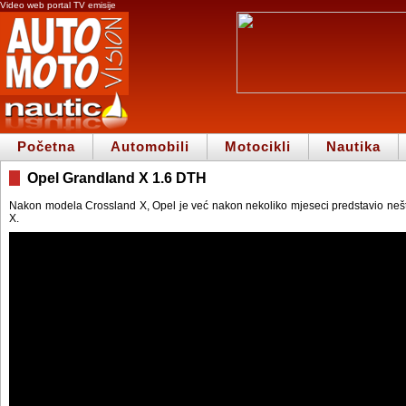
Video web portal TV emisije
Početna
Automobili
Motocikli
Nautika
Opel Grandland X 1.6 DTH
Nakon modela Crossland X, Opel je već nakon nekoliko mjeseci predstavio neš
X.