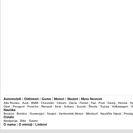
:
:
:
:
:
Automobili
Oldtimeri
Gume
Motori
Skuteri
Moto Novosti
:
:
:
:
:
:
:
:
:
:
:
Alfa Romeo
Audi
BMW
Chevrolet
Citroen
Dacia
Ferrari
Fiat
Ford
Geely
Honda
H
:
:
:
:
:
:
:
:
:
:
Opel
Peugeot
Porsche
Renault
Seat
Subaru
Suzuki
Škoda
Toyota
Volkswagen
V
Nautika
:
:
:
:
:
:
:
Brodovi
Brodice
Gumenjaci
Savjeti
Vanbrodski Motori
Windsurf
Nautičke Vijesti
Prodaj
Ostalo
:
:
Navigacija
Bike
Gastro
:
:
O nama
O emisiji
Linkovi