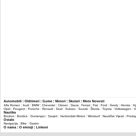
:
:
:
:
:
Automobili
Oldtimeri
Gume
Motori
Skuteri
Moto Novosti
:
:
:
:
:
:
:
:
:
:
:
Alfa Romeo
Audi
BMW
Chevrolet
Citroen
Dacia
Ferrari
Fiat
Ford
Geely
Honda
H
:
:
:
:
:
:
:
:
:
:
Opel
Peugeot
Porsche
Renault
Seat
Subaru
Suzuki
Škoda
Toyota
Volkswagen
V
Nautika
:
:
:
:
:
:
:
Brodovi
Brodice
Gumenjaci
Savjeti
Vanbrodski Motori
Windsurf
Nautičke Vijesti
Prodaj
Ostalo
:
:
Navigacija
Bike
Gastro
:
:
O nama
O emisiji
Linkovi