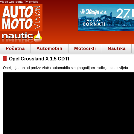
Video web portal TV emisije
Početna
Automobili
Motocikli
Nautika
Opel Crossland X 1.5 CDTI
Opel je jedan od proizvođača automobila s najbogatijom tradicijom na svijetu.