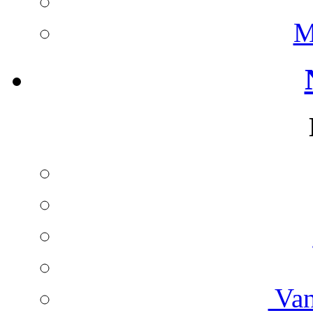
M
Van