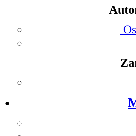
Autom
Ost
Za
M