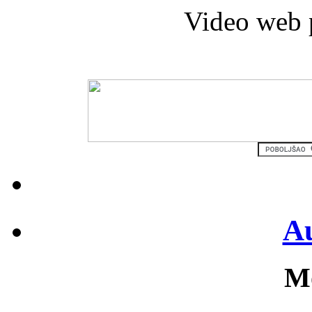
Video web 
Au
Mo