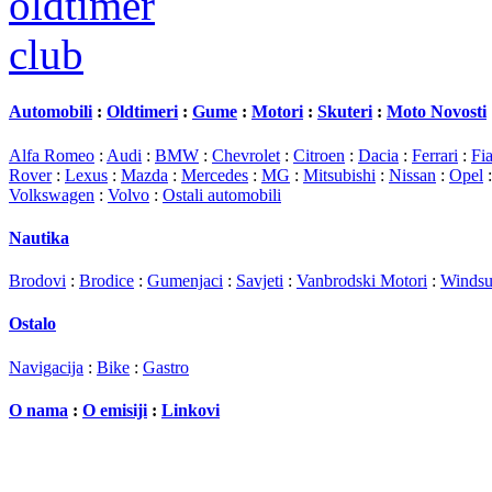
Automobili
:
Oldtimeri
:
Gume
:
Motori
:
Skuteri
:
Moto Novosti
Alfa Romeo
:
Audi
:
BMW
:
Chevrolet
:
Citroen
:
Dacia
:
Ferrari
:
Fia
Rover
:
Lexus
:
Mazda
:
Mercedes
:
MG
:
Mitsubishi
:
Nissan
:
Opel
Volkswagen
:
Volvo
:
Ostali automobili
Nautika
Brodovi
:
Brodice
:
Gumenjaci
:
Savjeti
:
Vanbrodski Motori
:
Windsu
Ostalo
Navigacija
:
Bike
:
Gastro
O nama
:
O emisiji
:
Linkovi