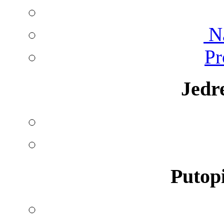
Na
Pr
Jedr
Putopi